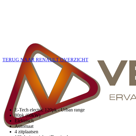
TERUG NAAR RENAULT OVERZICHT
E-Tech electric 120pk - Urban range
80pk (60kW)
Elektrisch
Automaat
4 zitplaatsen