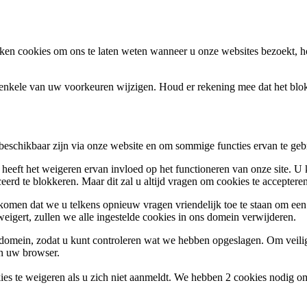
en cookies om ons te laten weten wanneer u onze websites bezoekt, h
k enkele van uw voorkeuren wijzigen. Houd er rekening mee dat het bl
 beschikbaar zijn via onze website en om sommige functies ervan te geb
 heeft het weigeren ervan invloed op het functioneren van onze site. U
ceerd te blokkeren. Maar dit zal u altijd vragen om cookies te accepte
omen dat we u telkens opnieuw vragen vriendelijk toe te staan om een c
weigert, zullen we alle ingestelde cookies in ons domein verwijderen.
s domein, zodat u kunt controleren wat we hebben opgeslagen. Om vei
an uw browser.
ies te weigeren als u zich niet aanmeldt. We hebben 2 cookies nodig o