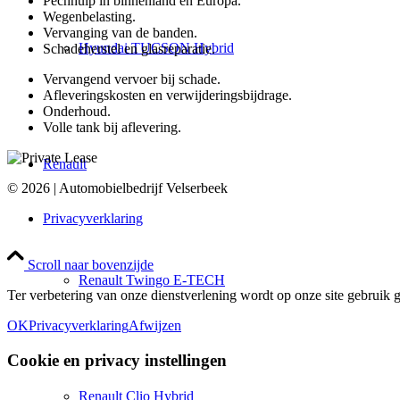
Pechhulp in binnenland en Europa.
Wegenbelasting.
Vervanging van de banden.
Hyundai TUCSON Hybrid
Schadeherstel en glasreparatie.
Vervangend vervoer bij schade.
Afleveringskosten en verwijderingsbijdrage.
Onderhoud.
Volle tank bij aflevering.
Renault
© 2026 | Automobielbedrijf Velserbeek
Privacyverklaring
Scroll naar bovenzijde
Renault Twingo E-TECH
Ter verbetering van onze dienstverlening wordt op onze site gebruik
OK
Privacyverklaring
Afwijzen
Cookie en privacy instellingen
Renault Clio Hybrid