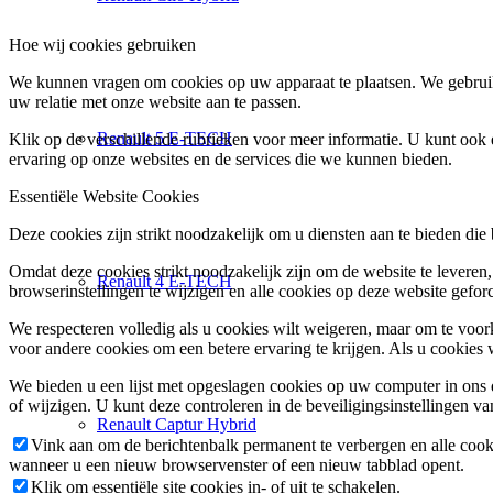
Hoe wij cookies gebruiken
We kunnen vragen om cookies op uw apparaat te plaatsen. We gebruik
uw relatie met onze website aan te passen.
Renault 5 E-TECH
Klik op de verschillende rubrieken voor meer informatie. U kunt oo
ervaring op onze websites en de services die we kunnen bieden.
Essentiële Website Cookies
Deze cookies zijn strikt noodzakelijk om u diensten aan te bieden die
Omdat deze cookies strikt noodzakelijk zijn om de website te leveren,
Renault 4 E-TECH
browserinstellingen te wijzigen en alle cookies op deze website gefor
We respecteren volledig als u cookies wilt weigeren, maar om te voork
voor andere cookies om een betere ervaring te krijgen. Als u cookies 
We bieden u een lijst met opgeslagen cookies op uw computer in on
of wijzigen. U kunt deze controleren in de beveiligingsinstellingen v
Renault Captur Hybrid
Vink aan om de berichtenbalk permanent te verbergen en alle cook
wanneer u een nieuw browservenster of een nieuw tabblad opent.
Klik om essentiële site cookies in- of uit te schakelen.