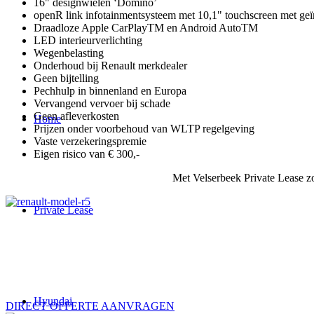
16" designwielen ‘Domino’
openR link infotainmentsysteem met 10,1" touchscreen met ge
Draadloze Apple CarPlayTM en Android AutoTM
LED interieurverlichting
Wegenbelasting
Onderhoud bij Renault merkdealer
Geen bijtelling
Pechhulp in binnenland en Europa
Vervangend vervoer bij schade
Geen afleverkosten
Home
Prijzen onder voorbehoud van WLTP regelgeving
Vaste verzekeringspremie
Eigen risico van € 300,-
Met Velserbeek Private Lease zor
Private Lease
Hyundai
DIRECT OFFERTE AANVRAGEN